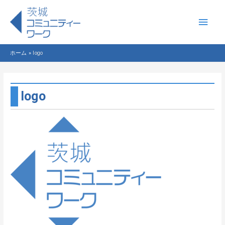
メ
イ
ホーム
logo
ン
メ
logo
ニ
ュ
ー