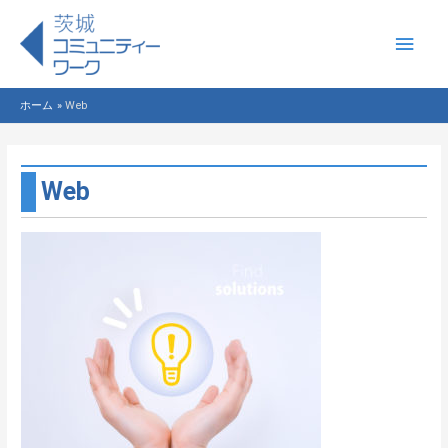
メ
イ
ホーム
Web
ン
メ
Web
ニ
ュ
ー