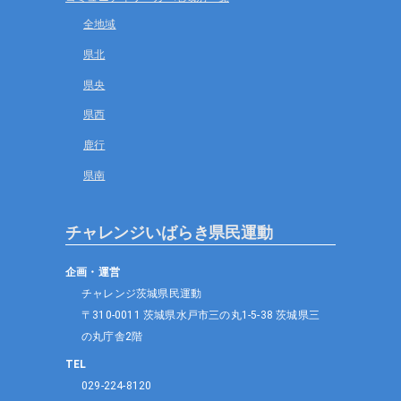
全地域
県北
県央
県西
鹿行
県南
チャレンジいばらき県民運動
企画・運営
チャレンジ茨城県民運動
〒310-0011 茨城県水戸市三の丸1-5-38 茨城県三
の丸庁舎2階
TEL
029-224-8120