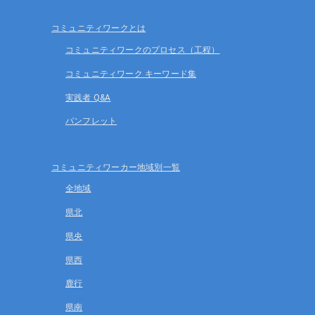
シ
ョ
コミュニティワークとは
ン
コミュニティワークのプロセス（工程）
コミュニティワーク キーワード集
実践者 Q&A
パンフレット
コミュニティワーカー地域別一覧
全地域
県北
県央
県西
鹿行
県南