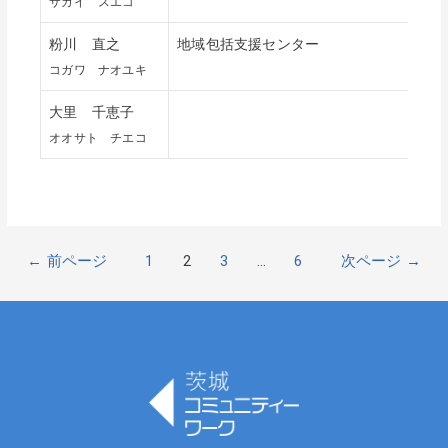
サカイ スエコ
粉川 直之
地域包括支援センター
コガワ ナオユキ
大里 千恵子
オオサト チエコ
投
←
前ページ
1
2
3
…
6
次ページ
→
稿
ナ
ビ
ゲ
ー