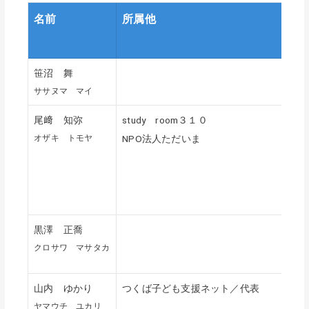
名前
所属他
笹沼 舞
ササヌマ マイ
尾﨑 知弥
study room３１０
オザキ トモヤ
NPO法人ただいま
黒澤 正喬
クロサワ マサタカ
山内 ゆかり
つくば子ども支援ネット／代表
ヤマウチ ユカリ