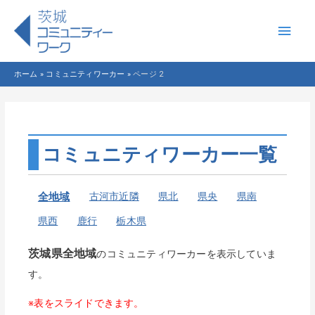
メ
イ
ホーム
コミュニティワーカー
ページ 2
ン
メ
ニ
コミュニティワーカー一覧
ュ
全地域
古河市近隣
県北
県央
県南
ー
県西
鹿行
栃木県
茨城県全地域
のコミュニティワーカーを表示していま
す。
※表をスライドできます。